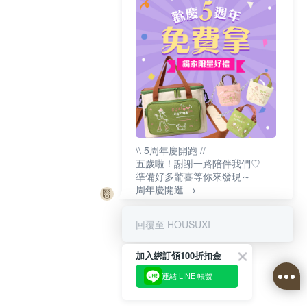
\\ 5周年慶開跑 //
五歲啦！謝謝一路陪伴我們♡
準備好多驚喜等你來發現～
周年慶開逛 →
回覆至 HOUSUXI
加入綁訂領100折扣金
連結 LINE 帳號