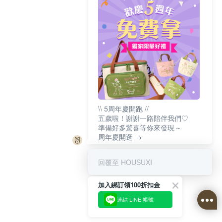
\\ 5周年慶開跑 //
五歲啦！謝謝一路陪伴我們♡
準備好多驚喜等你來發現～
周年慶開逛 →
回覆至 HOUSUXI
加入綁訂領100折扣金
連結 LINE 帳號