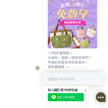
\\ 5周年慶開跑 //
五歲啦！謝謝一路陪伴我們♡
準備好多驚喜等你來發現～
周年慶開逛 →
回覆至 HOUSUXI
加入綁訂領100折扣金
連結 LINE 帳號