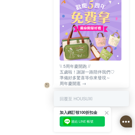
\\ 5周年慶開跑 //
五歲啦！謝謝一路陪伴我們♡
準備好多驚喜等你來發現～
周年慶開逛 →
回覆至 HOUSUXI
加入綁訂領100折扣金
連結 LINE 帳號