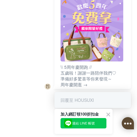
\\ 5周年慶開跑 //
五歲啦！謝謝一路陪伴我們♡
準備好多驚喜等你來發現～
周年慶開逛 →
回覆至 HOUSUXI
加入綁訂領100折扣金
連結 LINE 帳號