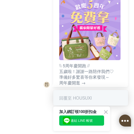
\\ 5周年慶開跑 //
五歲啦！謝謝一路陪伴我們♡
準備好多驚喜等你來發現～
周年慶開逛 →
回覆至 HOUSUXI
加入綁訂領100折扣金
連結 LINE 帳號