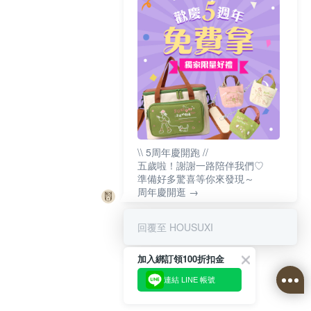
\\ 5周年慶開跑 //
五歲啦！謝謝一路陪伴我們♡
準備好多驚喜等你來發現～
周年慶開逛 →
回覆至 HOUSUXI
加入綁訂領100折扣金
連結 LINE 帳號