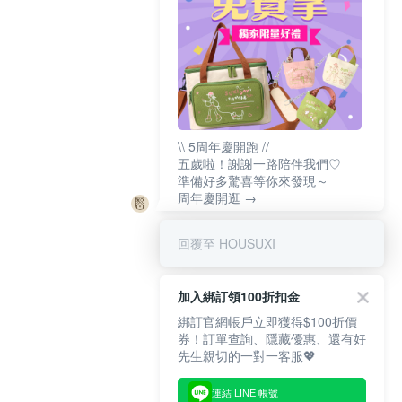
\\ 5周年慶開跑 //
五歲啦！謝謝一路陪伴我們♡
準備好多驚喜等你來發現～
周年慶開逛 →
回覆至 HOUSUXI
加入綁訂領100折扣金
綁訂官網帳戶立即獲得$100折價
券！訂單查詢、隱藏優惠、還有好
先生親切的一對一客服💖
連結 LINE 帳號