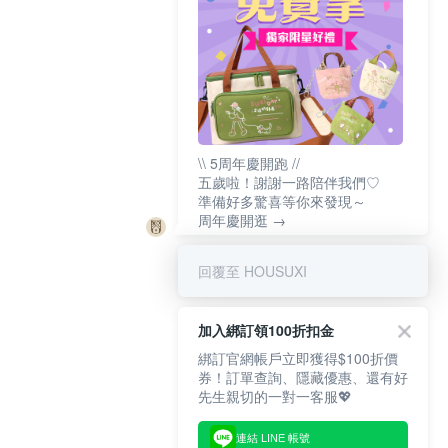
\\ 5周年慶開跑 //
五歲啦！謝謝一路陪伴我們♡
準備好多驚喜等你來發現～
周年慶開逛 →
回覆至 HOUSUXI
加入綁訂領100折扣金
綁訂官網帳戶立即獲得$100折價
券！訂單查詢、隱藏優惠、還有好
先生親切的一對一客服💖
連結 LINE 帳號