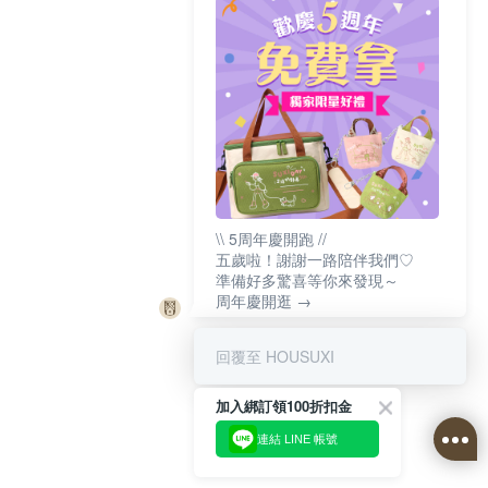
\\ 5周年慶開跑 //
五歲啦！謝謝一路陪伴我們♡
準備好多驚喜等你來發現～
周年慶開逛 →
回覆至 HOUSUXI
加入綁訂領100折扣金
連結 LINE 帳號