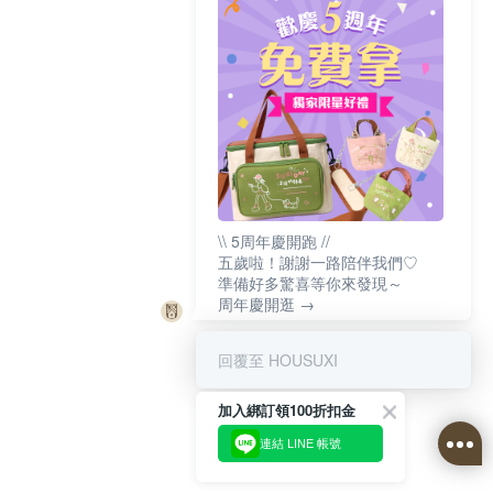
\\ 5周年慶開跑 //
五歲啦！謝謝一路陪伴我們♡
準備好多驚喜等你來發現～
周年慶開逛 →
回覆至 HOUSUXI
加入綁訂領100折扣金
連結 LINE 帳號