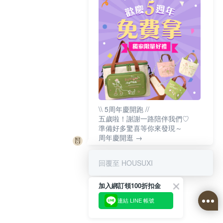
\\ 5周年慶開跑 //
五歲啦！謝謝一路陪伴我們♡
準備好多驚喜等你來發現～
周年慶開逛 →
回覆至 HOUSUXI
加入綁訂領100折扣金
連結 LINE 帳號