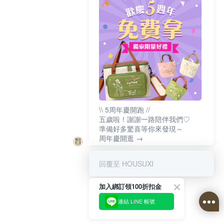
\\ 5周年慶開跑 //
五歲啦！謝謝一路陪伴我們♡
準備好多驚喜等你來發現～
周年慶開逛 →
回覆至 HOUSUXI
加入綁訂領100折扣金
連結 LINE 帳號