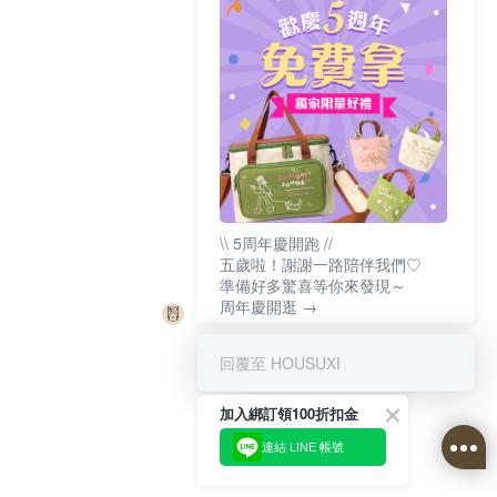
\\ 5周年慶開跑 //
五歲啦！謝謝一路陪伴我們♡
準備好多驚喜等你來發現～
周年慶開逛 →
回覆至 HOUSUXI
加入綁訂領100折扣金
連結 LINE 帳號