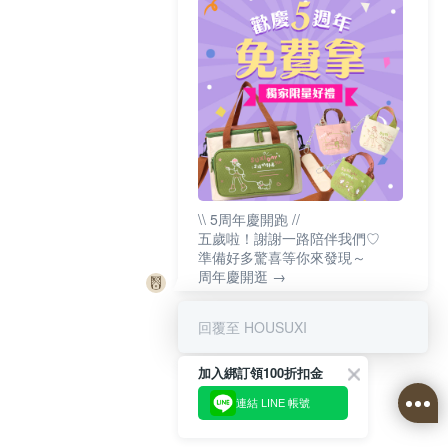
\\ 5周年慶開跑 //
五歲啦！謝謝一路陪伴我們♡
準備好多驚喜等你來發現～
周年慶開逛 →
回覆至 HOUSUXI
加入綁訂領100折扣金
連結 LINE 帳號