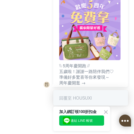
\\ 5周年慶開跑 //
五歲啦！謝謝一路陪伴我們♡
準備好多驚喜等你來發現～
周年慶開逛 →
回覆至 HOUSUXI
加入綁訂領100折扣金
連結 LINE 帳號