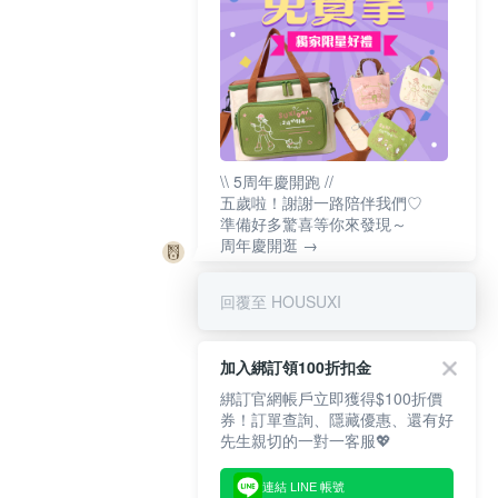
\\ 5周年慶開跑 //
五歲啦！謝謝一路陪伴我們♡
準備好多驚喜等你來發現～
周年慶開逛 →
回覆至 HOUSUXI
加入綁訂領100折扣金
綁訂官網帳戶立即獲得$100折價
券！訂單查詢、隱藏優惠、還有好
先生親切的一對一客服💖
連結 LINE 帳號