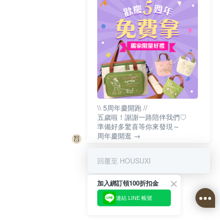
\\ 5周年慶開跑 //
五歲啦！謝謝一路陪伴我們♡
準備好多驚喜等你來發現～
周年慶開逛 →
回覆至 HOUSUXI
加入綁訂領100折扣金
連結 LINE 帳號