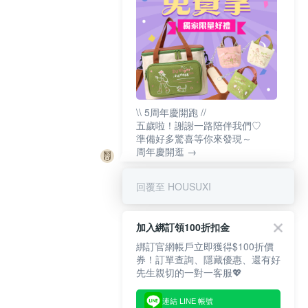
\\ 5周年慶開跑 //
五歲啦！謝謝一路陪伴我們♡
準備好多驚喜等你來發現～
周年慶開逛 →
回覆至 HOUSUXI
加入綁訂領100折扣金
綁訂官網帳戶立即獲得$100折價
券！訂單查詢、隱藏優惠、還有好
先生親切的一對一客服💖
連結 LINE 帳號