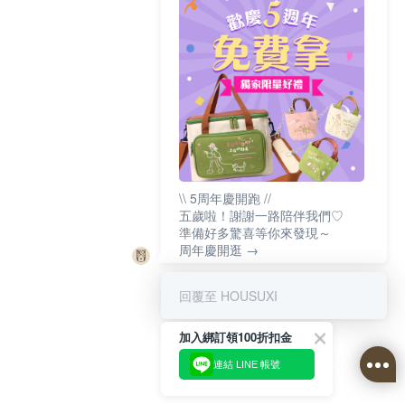
\\ 5周年慶開跑 //
五歲啦！謝謝一路陪伴我們♡
準備好多驚喜等你來發現～
周年慶開逛 →
回覆至 HOUSUXI
加入綁訂領100折扣金
連結 LINE 帳號