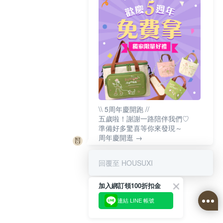
\\ 5周年慶開跑 //
五歲啦！謝謝一路陪伴我們♡
準備好多驚喜等你來發現～
周年慶開逛 →
回覆至 HOUSUXI
加入綁訂領100折扣金
連結 LINE 帳號