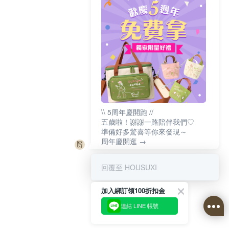
\\ 5周年慶開跑 //
五歲啦！謝謝一路陪伴我們♡
準備好多驚喜等你來發現～
周年慶開逛 →
回覆至 HOUSUXI
加入綁訂領100折扣金
連結 LINE 帳號