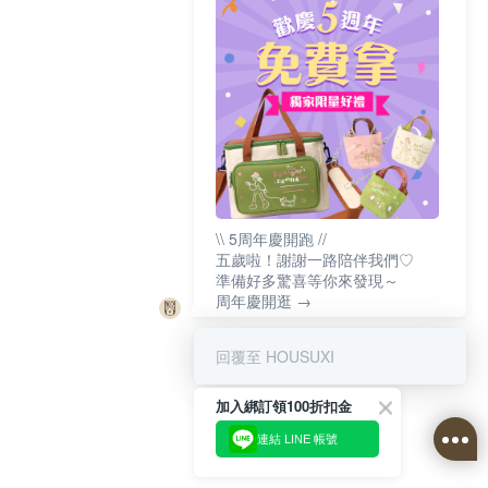
\\ 5周年慶開跑 //
五歲啦！謝謝一路陪伴我們♡
準備好多驚喜等你來發現～
周年慶開逛 →
回覆至 HOUSUXI
加入綁訂領100折扣金
連結 LINE 帳號