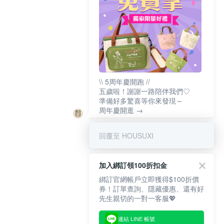
\\ 5周年慶開跑 //
五歲啦！謝謝一路陪伴我們♡
準備好多驚喜等你來發現～
周年慶開逛 →
回覆至 HOUSUXI
加入綁訂領100折扣金
綁訂官網帳戶立即獲得$100折價
券！訂單查詢、隱藏優惠、還有好
先生親切的一對一客服💖
連結 LINE 帳號