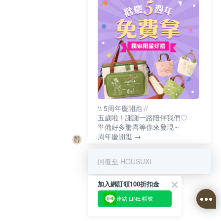
\\ 5周年慶開跑 //
五歲啦！謝謝一路陪伴我們♡
準備好多驚喜等你來發現～
周年慶開逛 →
回覆至 HOUSUXI
加入綁訂領100折扣金
連結 LINE 帳號