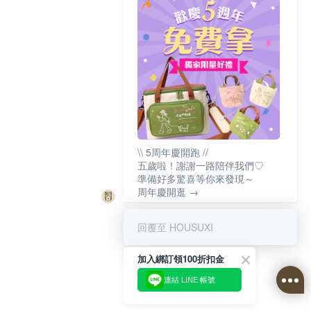
\\ 5周年慶開跑 //
五歲啦！謝謝一路陪伴我們♡
準備好多驚喜等你來發現～
周年慶開逛 →
回覆至 HOUSUXI
加入綁訂領100折扣金
連結 LINE 帳號