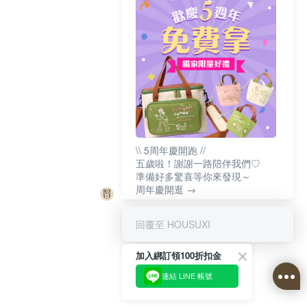
\\ 5周年慶開跑 //
五歲啦！謝謝一路陪伴我們♡
準備好多驚喜等你來發現～
周年慶開逛 →
回覆至 HOUSUXI
加入綁訂領100折扣金
連結 LINE 帳號