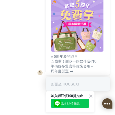
\\ 5周年慶開跑 //
五歲啦！謝謝一路陪伴我們♡
準備好多驚喜等你來發現～
周年慶開逛 →
回覆至 HOUSUXI
加入綁訂領100折扣金
連結 LINE 帳號