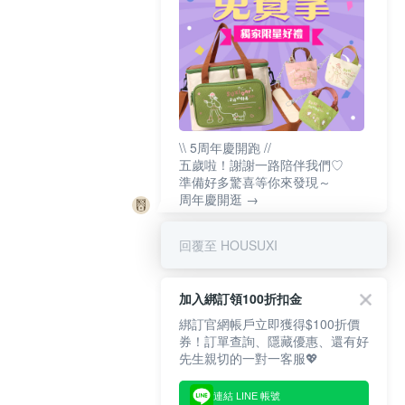
\\ 5周年慶開跑 //
五歲啦！謝謝一路陪伴我們♡
準備好多驚喜等你來發現～
周年慶開逛 →
回覆至 HOUSUXI
加入綁訂領100折扣金
綁訂官網帳戶立即獲得$100折價
券！訂單查詢、隱藏優惠、還有好
先生親切的一對一客服💖
連結 LINE 帳號