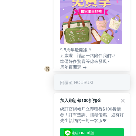
\\ 5周年慶開跑 //
五歲啦！謝謝一路陪伴我們♡
準備好多驚喜等你來發現～
周年慶開逛 →
回覆至 HOUSUXI
加入綁訂領100折扣金
綁訂官網帳戶立即獲得$100折價
券！訂單查詢、隱藏優惠、還有好
先生親切的一對一客服💖
連結 LINE 帳號