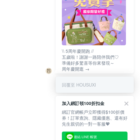
\\ 5周年慶開跑 //
五歲啦！謝謝一路陪伴我們♡
準備好多驚喜等你來發現～
周年慶開逛 →
回覆至 HOUSUXI
加入綁訂領100折扣金
綁訂官網帳戶立即獲得$100折價
券！訂單查詢、隱藏優惠、還有好
先生親切的一對一客服💖
連結 LINE 帳號