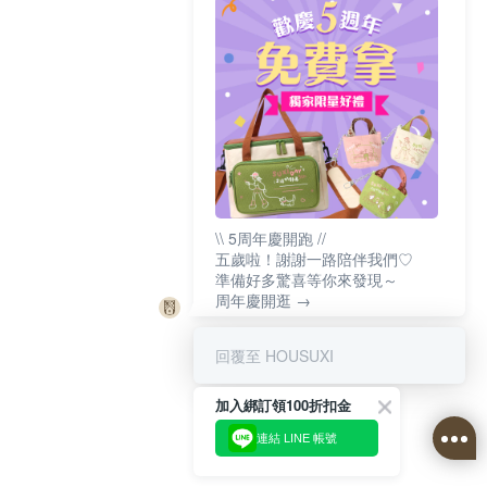
\\ 5周年慶開跑 //
五歲啦！謝謝一路陪伴我們♡
準備好多驚喜等你來發現～
周年慶開逛 →
回覆至 HOUSUXI
加入綁訂領100折扣金
連結 LINE 帳號