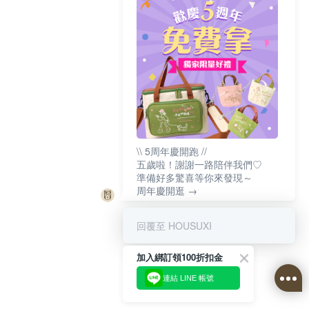
\\ 5周年慶開跑 //
五歲啦！謝謝一路陪伴我們♡
準備好多驚喜等你來發現～
周年慶開逛 →
回覆至 HOUSUXI
加入綁訂領100折扣金
連結 LINE 帳號