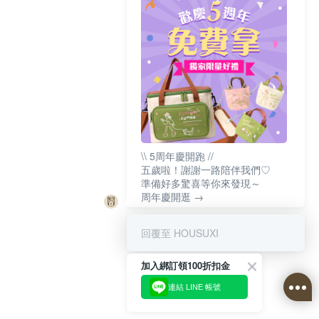
\\ 5周年慶開跑 //
五歲啦！謝謝一路陪伴我們♡
準備好多驚喜等你來發現～
周年慶開逛 →
回覆至 HOUSUXI
加入綁訂領100折扣金
連結 LINE 帳號