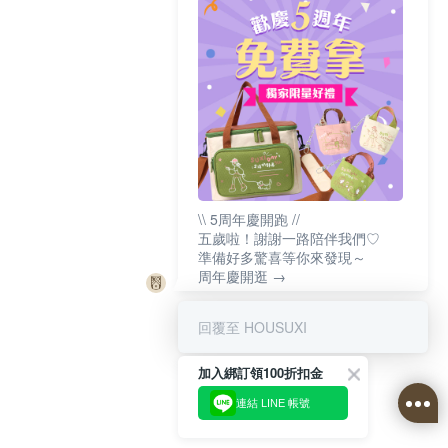
\\ 5周年慶開跑 //
五歲啦！謝謝一路陪伴我們♡
準備好多驚喜等你來發現～
周年慶開逛 →
回覆至 HOUSUXI
加入綁訂領100折扣金
連結 LINE 帳號