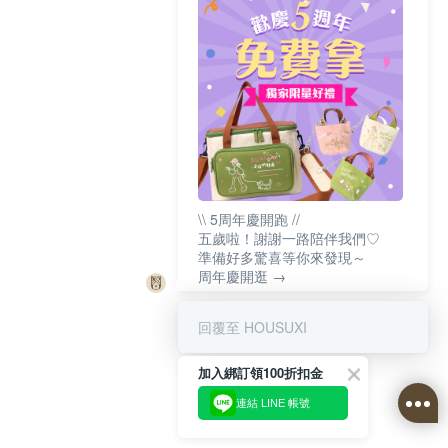
\\ 5周年慶開跑 //
五歲啦！謝謝一路陪伴我們♡
準備好多驚喜等你來發現～
周年慶開逛 →
回覆至 HOUSUXI
加入綁訂領100折扣金
連結 LINE 帳號