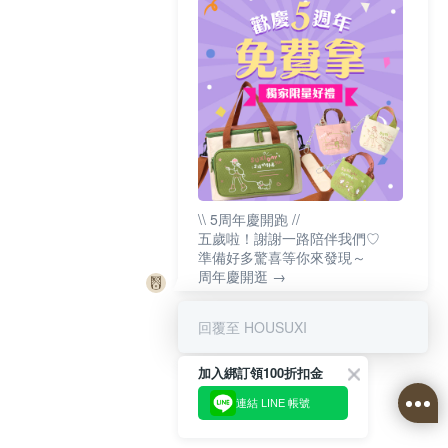
\\ 5周年慶開跑 //
五歲啦！謝謝一路陪伴我們♡
準備好多驚喜等你來發現～
周年慶開逛 →
回覆至 HOUSUXI
加入綁訂領100折扣金
連結 LINE 帳號