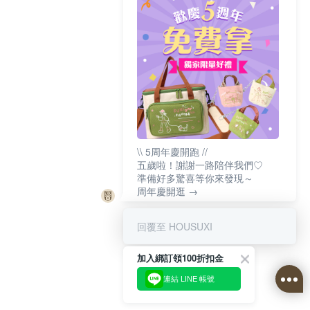
\\ 5周年慶開跑 //
五歲啦！謝謝一路陪伴我們♡
準備好多驚喜等你來發現～
周年慶開逛 →
回覆至 HOUSUXI
加入綁訂領100折扣金
連結 LINE 帳號