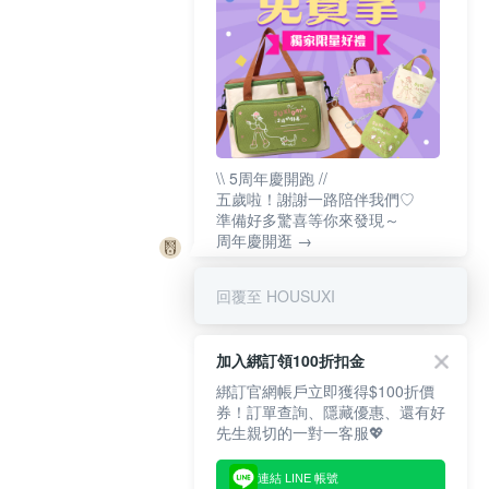
\\ 5周年慶開跑 //
五歲啦！謝謝一路陪伴我們♡
準備好多驚喜等你來發現～
周年慶開逛 →
回覆至 HOUSUXI
加入綁訂領100折扣金
綁訂官網帳戶立即獲得$100折價
券！訂單查詢、隱藏優惠、還有好
先生親切的一對一客服💖
連結 LINE 帳號