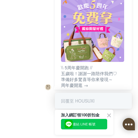
\\ 5周年慶開跑 //
五歲啦！謝謝一路陪伴我們♡
準備好多驚喜等你來發現～
周年慶開逛 →
回覆至 HOUSUXI
加入綁訂領100折扣金
連結 LINE 帳號