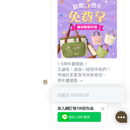
\\ 5周年慶開跑 //
五歲啦！謝謝一路陪伴我們♡
準備好多驚喜等你來發現～
周年慶開逛 →
回覆至 HOUSUXI
加入綁訂領100折扣金
連結 LINE 帳號