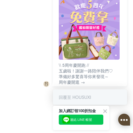
\\ 5周年慶開跑 //
五歲啦！謝謝一路陪伴我們♡
準備好多驚喜等你來發現～
周年慶開逛 →
回覆至 HOUSUXI
加入綁訂領100折扣金
連結 LINE 帳號