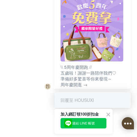
\\ 5周年慶開跑 //
五歲啦！謝謝一路陪伴我們♡
準備好多驚喜等你來發現～
周年慶開逛 →
回覆至 HOUSUXI
加入綁訂領100折扣金
連結 LINE 帳號