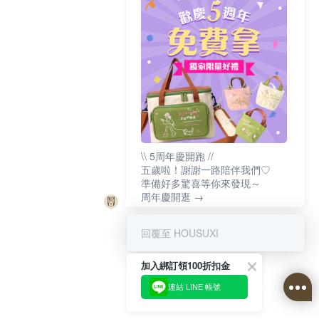
\\ 5周年慶開跑 //
五歲啦！謝謝一路陪伴我們♡
準備好多驚喜等你來發現～
周年慶開逛 →
回覆至 HOUSUXI
加入綁訂領100折扣金
連結 LINE 帳號