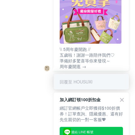
\\ 5周年慶開跑 //
五歲啦！謝謝一路陪伴我們♡
準備好多驚喜等你來發現～
周年慶開逛 →
回覆至 HOUSUXI
加入綁訂領100折扣金
綁訂官網帳戶立即獲得$100折價
券！訂單查詢、隱藏優惠、還有好
先生親切的一對一客服💖
連結 LINE 帳號