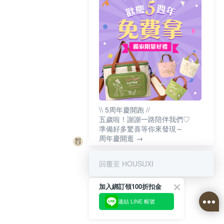
\\ 5周年慶開跑 //
五歲啦！謝謝一路陪伴我們♡
準備好多驚喜等你來發現～
周年慶開逛 →
回覆至 HOUSUXI
加入綁訂領100折扣金
連結 LINE 帳號