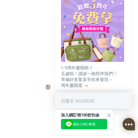
\\ 5周年慶開跑 //
五歲啦！謝謝一路陪伴我們♡
準備好多驚喜等你來發現～
周年慶開逛 →
回覆至 HOUSUXI
加入綁訂領100折扣金
連結 LINE 帳號