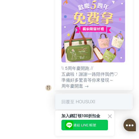
\\ 5周年慶開跑 //
五歲啦！謝謝一路陪伴我們♡
準備好多驚喜等你來發現～
周年慶開逛 →
回覆至 HOUSUXI
加入綁訂領100折扣金
連結 LINE 帳號