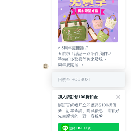
\\ 5周年慶開跑 //
五歲啦！謝謝一路陪伴我們♡
準備好多驚喜等你來發現～
周年慶開逛 →
回覆至 HOUSUXI
加入綁訂領100折扣金
綁訂官網帳戶立即獲得$100折價
券！訂單查詢、隱藏優惠、還有好
先生親切的一對一客服💖
連結 LINE 帳號