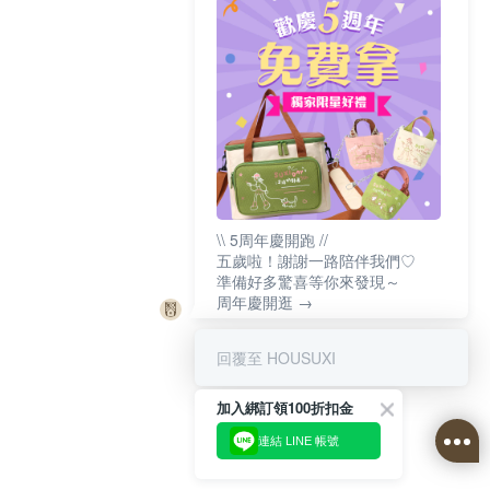
\\ 5周年慶開跑 //
五歲啦！謝謝一路陪伴我們♡
準備好多驚喜等你來發現～
周年慶開逛 →
回覆至 HOUSUXI
加入綁訂領100折扣金
連結 LINE 帳號